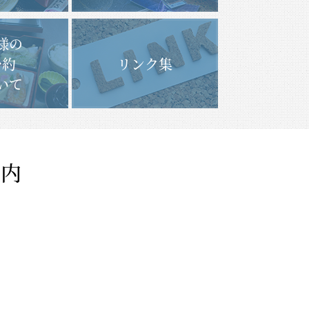
様の
予約
リンク集
いて
案内