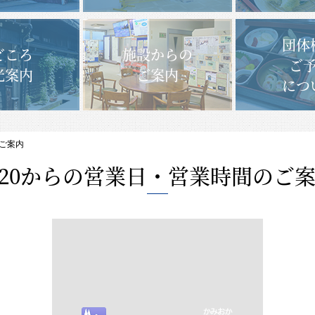
団体
どころ
施設からの
ご
光案内
ご案内
につ
のご案内
/20からの営業日・営業時間のご