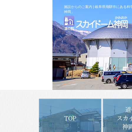
施設からのご案内 | 岐阜県飛騨市にある
神岡」
道
TOP
スカ
神