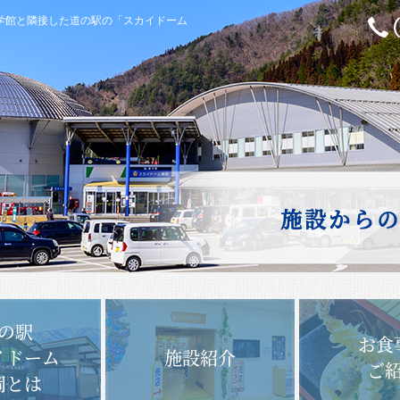
科学館と隣接した道の駅の「スカイドーム
施設から
の駅
お食
イドーム
施設紹介
ご
岡とは