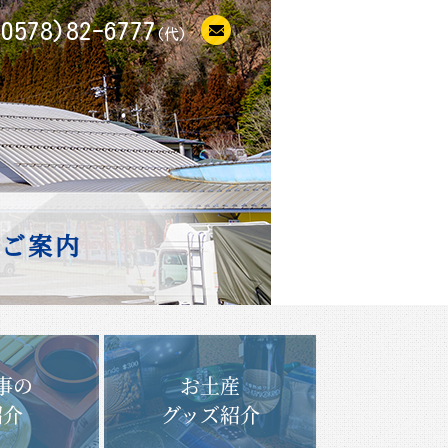
(0578)82-6777
(代)
のご案内
事の
お土産
紹介
グッズ紹介