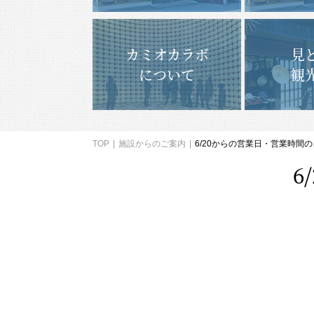
カミオカラボ
見
について
観
TOP
施設からのご案内
6/20からの営業日・営業時間
6