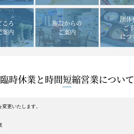
団体
どころ
施設からの
ご
光案内
ご案内
につ
臨時休業と時間短縮営業につい
を変更いたします。
業