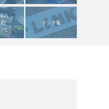
様の
予約
リンク集
いて
て