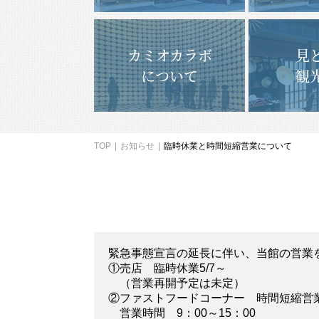
カミオカラボ
見
について
観
TOP
お知らせ
臨時休業と時間短縮営業について
緊急事態宣言の延長に伴い、当館の営業
①売店 臨時休業5/7～
（営業再開予定は未定）
②ファストフードコーナー 時間短縮営
営業時間 9：00～15：00