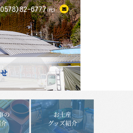
(0578)82-6777
(代)
らせ
事の
お土産
紹介
グッズ紹介