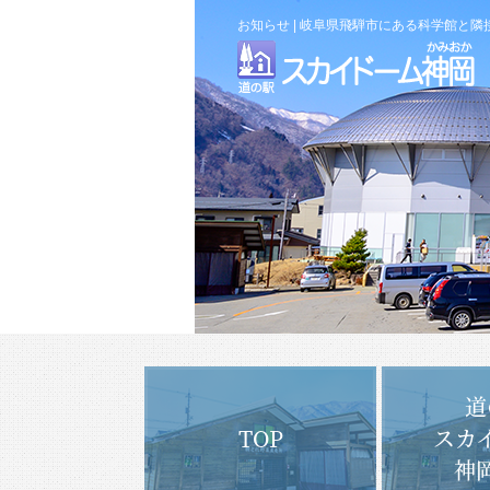
お知らせ | 岐阜県飛騨市にある科学館と
道
TOP
スカ
神