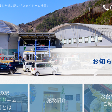
隣接した道の駅の「スカイドーム神岡」
お知
の駅
お食
イドーム
施設紹介
ご
岡とは